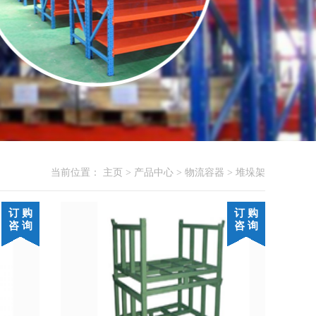
当前位置：
主页
>
产品中心
>
物流容器
>
堆垛架
订 购
订 购
咨 询
咨 询