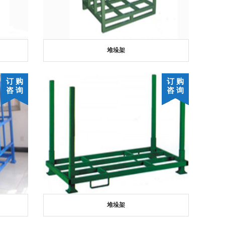
堆垛架
订 购
订 购
咨 询
咨 询
堆垛架