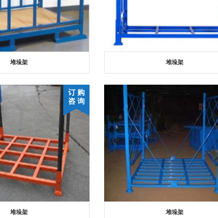
堆垛架
堆垛架
订 购
咨 询
堆垛架
堆垛架