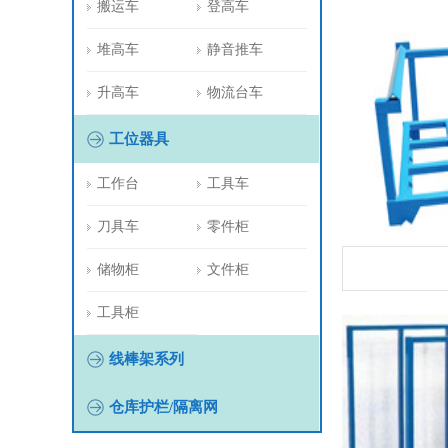
搬运车
登高车
堆高车
静音推车
升高车
物流台车
工位器具
工作台
工具车
刀具车
零件柜
储物柜
文件柜
工具柜
线棒架系列
仓库护栏/隔离网