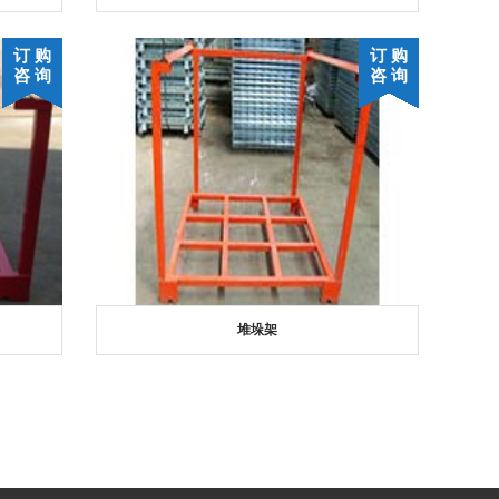
订 购
订 购
咨 询
咨 询
堆垛架