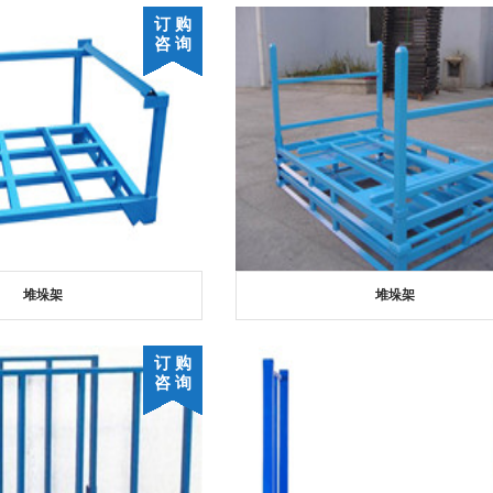
订 购
咨 询
堆垛架
堆垛架
订 购
咨 询