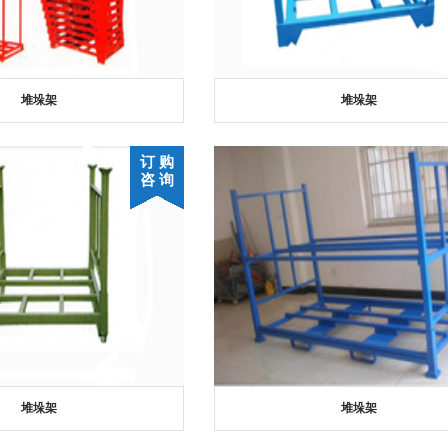
堆垛架
堆垛架
订 购
咨 询
堆垛架
堆垛架