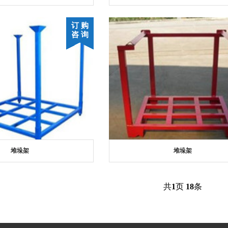
订 购
咨 询
堆垛架
堆垛架
共
1
页
18
条