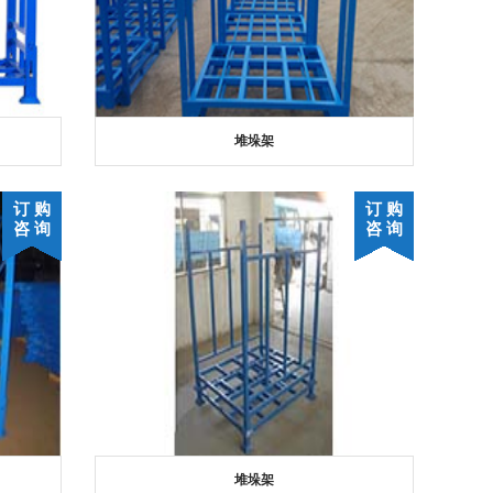
堆垛架
订 购
订 购
咨 询
咨 询
堆垛架