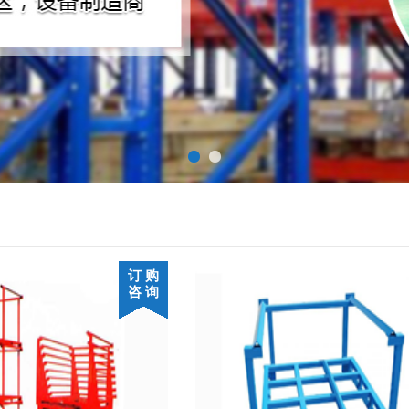
订 购
咨 询